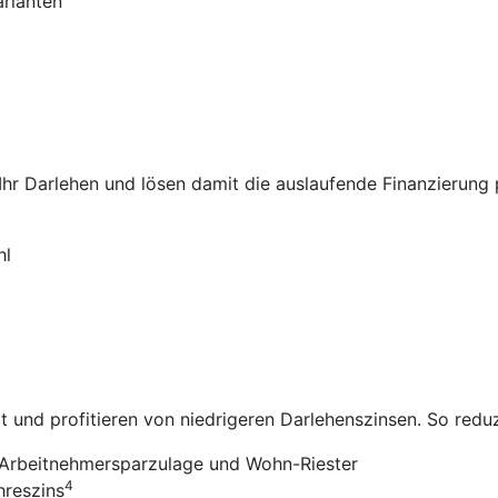
arianten
 Ihr Darlehen und lösen damit die auslaufende Finanzierung
hl
it und profitieren von niedrigeren Darlehenszinsen. So redu
Arbeitnehmersparzulage und Wohn-Riester
4
hreszins