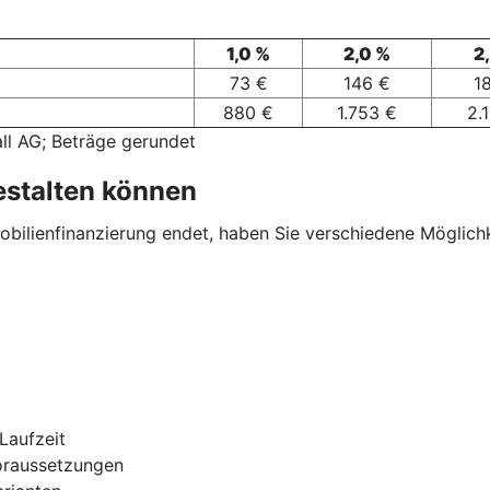
1,0 %
2,0 %
2
73 €
146 €
1
880 €
1.753 €
2.
ll AG; Beträge gerundet
estalten können
ilienfinanzierung endet, haben Sie verschiedene Möglichkei
Laufzeit
oraussetzungen