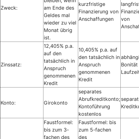
bleiben, wenn
kurzfristige
langfris
Zweck:
am Ende des
Finanzierung von
Finanzi
Geldes mal
Anschaffungen
von
wieder zu viel
Anscha
Monat übrig
ist.
12,405% p.a.
10,405% p.a. auf
auf den
den tatsächlich in
abhäng
tatsächlich in
Zinssatz:
Anspruch
Bonität
Anspruch
genommenen
Laufzei
genommenen
Kredit
Kredit
separates
Abrufkreditkonto;
separat
Konto:
Girokonto
Kontoführung
Kreditk
kostenlos
Faustformel:
Faustformel: bis
bis zum 3-
zum 5-fachen
fachen des
des