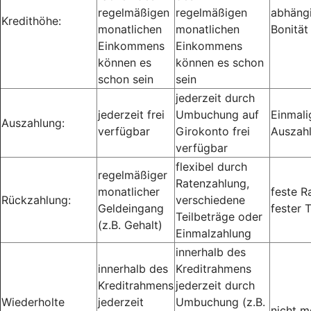
regelmäßigen
regelmäßigen
abhäng
Kredithöhe:
monatlichen
monatlichen
Bonität
Einkommens
Einkommens
können es
können es schon
schon sein
sein
jederzeit durch
jederzeit frei
Umbuchung auf
Einmali
Auszahlung:
verfügbar
Girokonto frei
Auszah
verfügbar
flexibel durch
regelmäßiger
Ratenzahlung,
monatlicher
feste R
Rückzahlung:
verschiedene
Geldeingang
fester 
Teilbeträge oder
(z.B. Gehalt)
Einmalzahlung
innerhalb des
innerhalb des
Kreditrahmens
Kreditrahmens
jederzeit durch
Wiederholte
jederzeit
Umbuchung (z.B.
nicht m