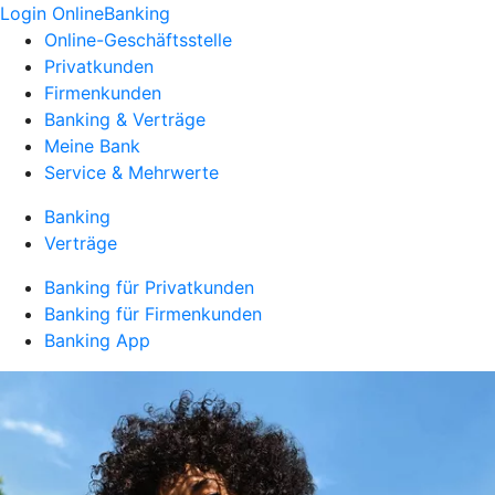
Login OnlineBanking
Online-Geschäftsstelle
Privatkunden
Firmenkunden
Banking & Verträge
Meine Bank
Service & Mehrwerte
Banking
Verträge
Banking für Privatkunden
Banking für Firmenkunden
Banking App