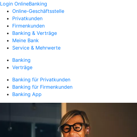
Login OnlineBanking
Online-Geschäftsstelle
Privatkunden
Firmenkunden
Banking & Verträge
Meine Bank
Service & Mehrwerte
Banking
Verträge
Banking für Privatkunden
Banking für Firmenkunden
Banking App