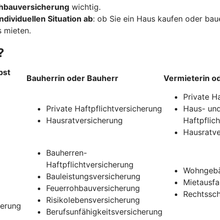
hbauversicherung
wichtig.
ndividuellen Situation ab
: ob Sie ein Haus kaufen oder ba
 mieten.
?
bst
Bauherrin oder Bauherr
Vermieterin o
Private H
Private Haftpflichtversicherung
Haus- und
Hausratversicherung
Haftpflic
Hausratve
Bauherren-
Haftpflichtversicherung
Wohngebä
Bauleistungsversicherung
Mietausfa
Feuerrohbauversicherung
Rechtssch
Risikolebensversicherung
herung
Berufsunfähigkeitsversicherung