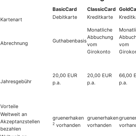
BasicCard
ClassicCard
GoldCa
Debitkarte
Kreditkarte
Kreditk
Kartenart
Monatliche
Monatl
Abbuchung
Abbuc
Guthabenbasis
Abrechnung
vom
vom
Girokonto
Giroko
20,00 EUR
20,00 EUR
66,00 
Jahresgebühr
p.a.
p.a.
p.a.
Vorteile
Weltweit an
gruenerhaken
gruenerhaken
gruene
Akzeptanzstellen
2
vorhanden
vorhanden
vorhan
bezahlen