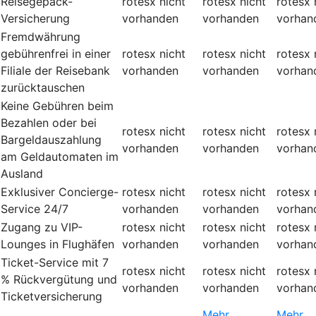
Reisegepäck-
rotesx
nicht
rotesx
nicht
rotesx
Versicherung
vorhanden
vorhanden
vorhan
Fremdwährung
gebührenfrei in einer
rotesx
nicht
rotesx
nicht
rotesx
Filiale der Reisebank
vorhanden
vorhanden
vorhan
zurücktauschen
Keine Gebühren beim
Bezahlen oder bei
rotesx
nicht
rotesx
nicht
rotesx
Bargeldauszahlung
vorhanden
vorhanden
vorhan
am Geldautomaten im
Ausland
Exklusiver Concierge-
rotesx
nicht
rotesx
nicht
rotesx
Service 24/7
vorhanden
vorhanden
vorhan
Zugang zu VIP-
rotesx
nicht
rotesx
nicht
rotesx
Lounges in Flughäfen
vorhanden
vorhanden
vorhan
Ticket-Service mit 7
rotesx
nicht
rotesx
nicht
rotesx
% Rückvergütung und
vorhanden
vorhanden
vorhan
Ticketversicherung
Mehr
Mehr