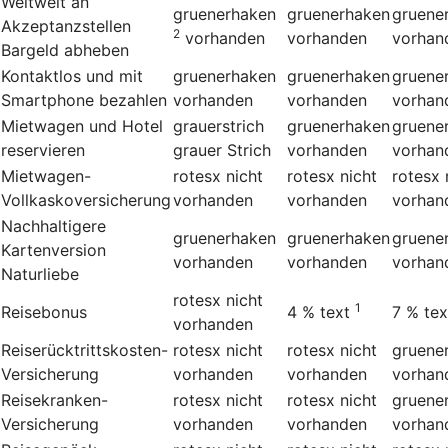
Weltweit an
gruenerhaken
gruenerhaken
gruene
Akzeptanzstellen
2
vorhanden
vorhanden
vorhan
Bargeld abheben
Kontaktlos und mit
gruenerhaken
gruenerhaken
gruene
Smartphone bezahlen
vorhanden
vorhanden
vorhan
Mietwagen und Hotel
grauerstrich
gruenerhaken
gruene
reservieren
grauer Strich
vorhanden
vorhan
Mietwagen-
rotesx
nicht
rotesx
nicht
rotesx
Vollkaskoversicherung
vorhanden
vorhanden
vorhan
Nachhaltigere
gruenerhaken
gruenerhaken
gruene
Kartenversion
vorhanden
vorhanden
vorhan
Naturliebe
rotesx
nicht
1
Reisebonus
4 %
text
7 %
tex
vorhanden
Reiserücktrittskosten-
rotesx
nicht
rotesx
nicht
gruene
Versicherung
vorhanden
vorhanden
vorhan
Reisekranken-
rotesx
nicht
rotesx
nicht
gruene
Versicherung
vorhanden
vorhanden
vorhan