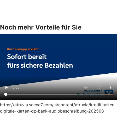
Noch mehr Vorteile für Sie
https://atruvia.scene7.com/is/content/atruvia/kreditkarten-
digitale-karten-dz-bank-audiobeschreibung-202508